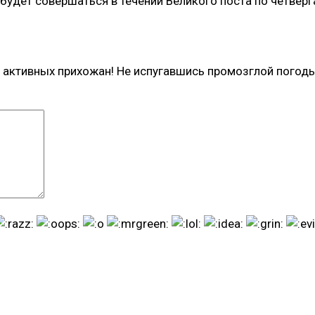
будет совершаться в течении Великого поста по четвер
 активных прихожан! Не испугавшись промозглой погод