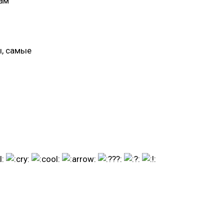
гам
ы, самые