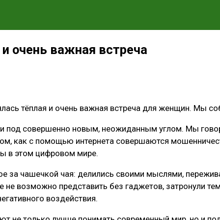
 и очень важная встреча
лась тёплая и очень важная встреча для женщин. Мы со
щи под совершенно новым, неожиданным углом. Мы говор
том, как с помощью интернета совершаются мошенничест
ны в этом цифровом мире.
 за чашечкой чая: делились своими мыслями, переживан
е не возможно представить без гаджетов, затронули тем
негативного воздействия.
ают не только лучше понимать современный мир, но и по