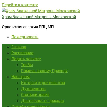
Перейти к контенту
Храм блаженной Матроны Московской
Орловская епархия РПЦ МП
Пожертвовать
Главная
Расписание
Подать записку
Требы
Помочь нашему Приходу
Наш храм
История строительства
Духовенство
Святыни храма
Деятельность прихода
Служба милосердия