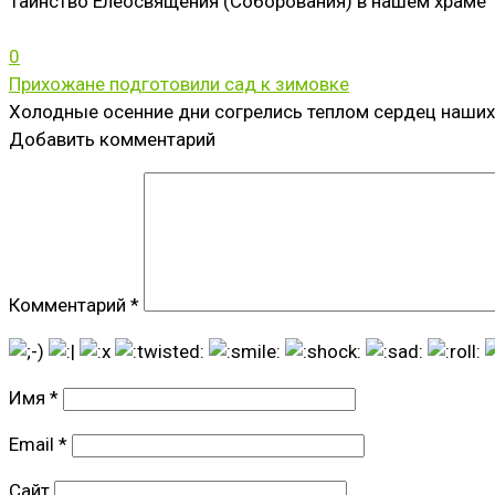
Таинство Елеосвящения (Соборования) в нашем храме 
0
Прихожане подготовили сад к зимовке
Холодные осенние дни согрелись теплом сердец наших
Добавить комментарий
Комментарий
*
Имя
*
Email
*
Сайт