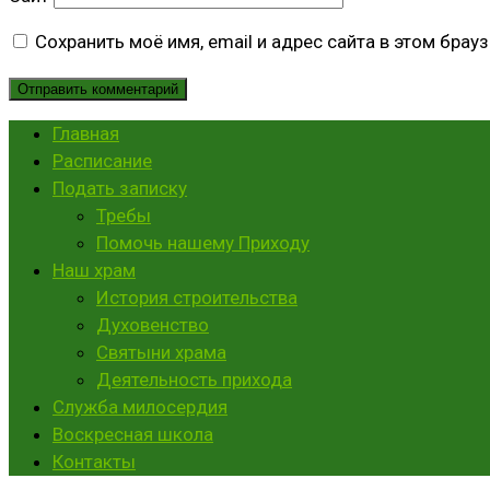
Сохранить моё имя, email и адрес сайта в этом бра
Главная
Расписание
Подать записку
Требы
Помочь нашему Приходу
Наш храм
История строительства
Духовенство
Святыни храма
Деятельность прихода
Служба милосердия
Воскресная школа
Контакты