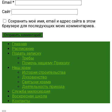
Email
*
Сайт
Сохранить моё имя, email и адрес сайта в этом
браузере для последующих моих комментариев.
Главная
Расписание
Подать записку
Требы
Помочь нашему Приходу
Наш храм
История строительства
Духовенство
Святыни храма
Деятельность прихода
Служба милосердия
Воскресная школа
Контакты