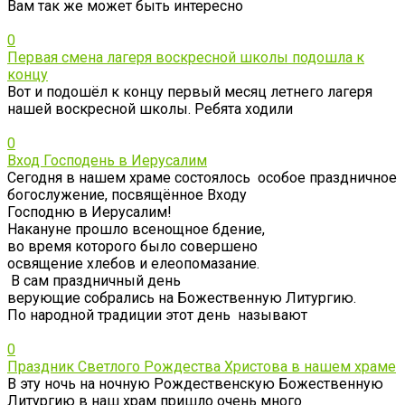
Вам так же может быть интересно
0
Первая смена лагеря воскресной школы подошла к
концу
Вот и подошёл к концу первый месяц летнего лагеря
нашей воскресной школы. Ребята ходили
0
Вход Господень в Иерусалим
Сегодня в нашем храме состоялось особое праздничное
богослужение, посвящённое Входу
Господню в Иерусалим!
Накануне прошло всенощное бдение,
во время которого было совершено
освящение хлебов и елеопомазание.
В сам праздничный день
верующие собрались на Божественную Литургию.
По народной традиции этот день называют
0
Праздник Светлого Рождества Христова в нашем храме
В эту ночь на ночную Рождественскую Божественную
Литургию в наш храм пришло очень много