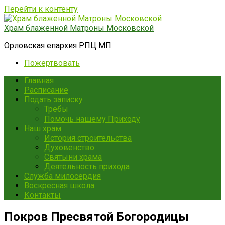
Перейти к контенту
Храм блаженной Матроны Московской
Орловская епархия РПЦ МП
Пожертвовать
Главная
Расписание
Подать записку
Требы
Помочь нашему Приходу
Наш храм
История строительства
Духовенство
Святыни храма
Деятельность прихода
Служба милосердия
Воскресная школа
Контакты
Покров Пресвятой Богородицы