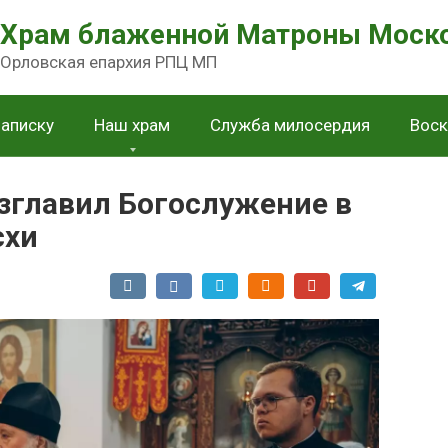
Храм блаженной Матроны Моск
Орловская епархия РПЦ МП
записку
Наш храм
Служба милосердия
Воск
зглавил Богослужение в
схи