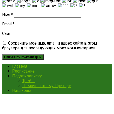
Имя
*
Email
*
Сайт
Сохранить моё имя, email и адрес сайта в этом
браузере для последующих моих комментариев.
Главная
Расписание
Подать записку
Требы
Помочь нашему Приходу
Наш храм
История строительства
Духовенство
Святыни храма
Деятельность прихода