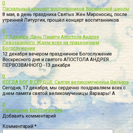
0
Пасхальный концерт воспитанников Воскресной школы
8 мая, в день праздника Святых Жён Мироносиц, после
утренней Литургии, прошёл концерт воспитанников
0
13 Декабря-День Памяти Апостола Андрея
Певозванного. Ждем всех на праздничном
Богослужении
12 декабря вечером праздничное Богослужение
Воскресного дня и святого АПОСТОЛА АНДРЕЯ
ПЕРВОЗВАННОГО -13 декабря
0
КОГДА БОГ В СЕРДЦЕ. Святая великомученица Варвара
Сегодня, 17 декабря, мы сердечно поздравляем всех с
днем памяти святой великомученицы Варвары! А
0
Расписание Богослужений
Добавить комментарий
Комментарий
*