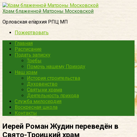
Перейти
к
Храм блаженной Матроны Московской
контенту
Орловская епархия РПЦ МП
Пожертвовать
Главная
Расписание
Подать записку
Требы
Помочь нашему Приходу
Наш храм
История строительства
Духовенство
Святыни храма
Деятельность прихода
Служба милосердия
Воскресная школа
Контакты
Иерей Роман Жудин переведён в
Свято-Троицкий храм