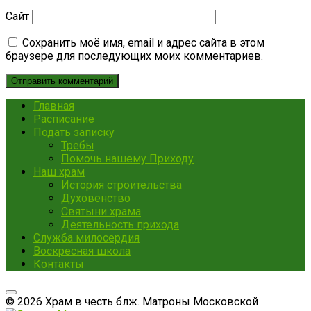
Сайт
Сохранить моё имя, email и адрес сайта в этом
браузере для последующих моих комментариев.
Главная
Расписание
Подать записку
Требы
Помочь нашему Приходу
Наш храм
История строительства
Духовенство
Святыни храма
Деятельность прихода
Служба милосердия
Воскресная школа
Контакты
© 2026 Храм в честь блж. Матроны Московской