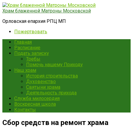
Перейти
к
Храм блаженной Матроны Московской
контенту
Орловская епархия РПЦ МП
Пожертвовать
Главная
Расписание
Подать записку
Требы
Помочь нашему Приходу
Наш храм
История строительства
Духовенство
Святыни храма
Деятельность прихода
Служба милосердия
Воскресная школа
Контакты
Сбор средств на ремонт храма