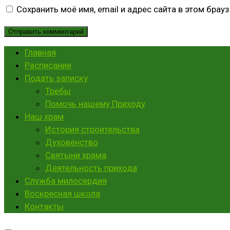
Сохранить моё имя, email и адрес сайта в этом бра
Главная
Расписание
Подать записку
Требы
Помочь нашему Приходу
Наш храм
История строительства
Духовенство
Святыни храма
Деятельность прихода
Служба милосердия
Воскресная школа
Контакты