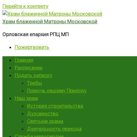
Перейти к контенту
Храм блаженной Матроны Московской
Орловская епархия РПЦ МП
Пожертвовать
Главная
Расписание
Подать записку
Требы
Помочь нашему Приходу
Наш храм
История строительства
Духовенство
Святыни храма
Деятельность прихода
Служба милосердия