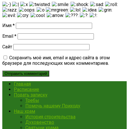
Имя
*
Email
*
Сайт
Сохранить моё имя, email и адрес сайта в этом
браузере для последующих моих комментариев.
Главная
Расписание
Подать записку
Требы
Помочь нашему Приходу
Наш храм
История строительства
Духовенство
Святыни храма