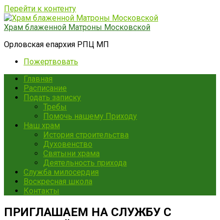
Перейти к контенту
Храм блаженной Матроны Московской
Орловская епархия РПЦ МП
Пожертвовать
Главная
Расписание
Подать записку
Требы
Помочь нашему Приходу
Наш храм
История строительства
Духовенство
Святыни храма
Деятельность прихода
Служба милосердия
Воскресная школа
Контакты
ПРИГЛАШАЕМ НА СЛУЖБУ С