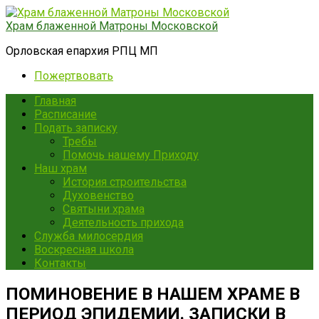
Перейти
к
Храм блаженной Матроны Московской
контенту
Орловская епархия РПЦ МП
Пожертвовать
Главная
Расписание
Подать записку
Требы
Помочь нашему Приходу
Наш храм
История строительства
Духовенство
Святыни храма
Деятельность прихода
Служба милосердия
Воскресная школа
Контакты
ПОМИНОВЕНИЕ В НАШЕМ ХРАМЕ В
ПЕРИОД ЭПИДЕМИИ. ЗАПИСКИ В