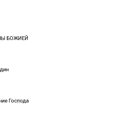
ОНЫ БОЖИЕЙ
удин
ние Господа