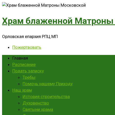
Перейти
к
контенту
Храм блаженной Матроны
Орловская епархия РПЦ МП
Пожертвовать
Главная
Расписание
Подать записку
Требы
Помочь нашему Приходу
Наш храм
История строительства
Духовенство
Святыни храма