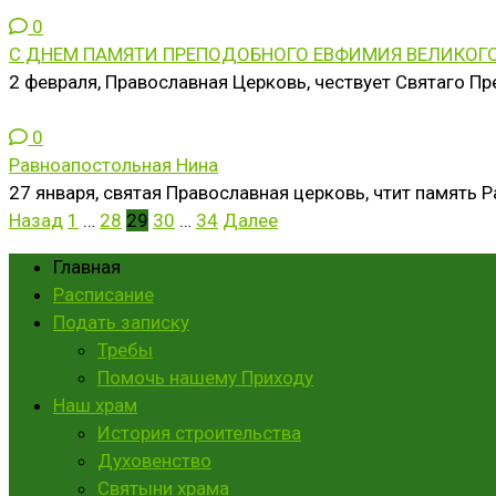
0
С ДНЕМ ПАМЯТИ ПРЕПОДОБНОГО ЕВФИМИЯ ВЕЛИКОГ
2 февраля, Православная Церковь, чествует Святаго Пр
0
Равноапостольная Нина
27 января, святая Православная церковь, чтит память 
Пагинация
Назад
1
…
28
29
30
…
34
Далее
записей
Главная
Расписание
Подать записку
Требы
Помочь нашему Приходу
Наш храм
История строительства
Духовенство
Святыни храма