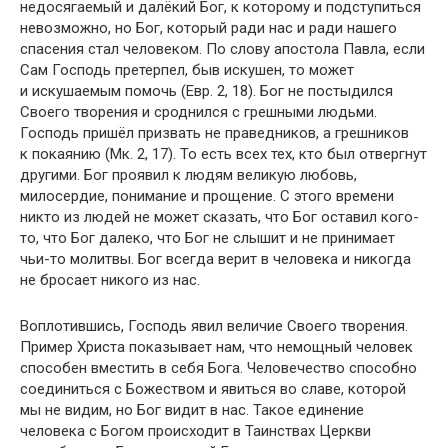
недосягаемый и далёкий Бог, к которому и подступиться
невозможно, но Бог, который ради нас и ради нашего
спасения стал человеком. По слову апостола Павла, если
Сам Господь претерпел, быв искушен, то может
и искушаемым помочь (Евр. 2, 18). Бог не постыдился
Своего творения и сроднился с грешными людьми.
Господь пришёл призвать не праведников, а грешников
к покаянию (Мк. 2, 17). То есть всех тех, кто был отвергнут
другими. Бог проявил к людям великую любовь,
милосердие, понимание и прощение. С этого времени
никто из людей не может сказать, что Бог оставил кого-
то, что Бог далеко, что Бог не слышит и не принимает
чьи-то молитвы. Бог всегда верит в человека и никогда
не бросает никого из нас.
Воплотившись, Господь явил величие Своего творения.
Пример Христа показывает нам, что немощный человек
способен вместить в себя Бога. Человечество способно
соединиться с Божеством и явиться во славе, которой
мы не видим, но Бог видит в нас. Такое единение
человека с Богом происходит в Таинствах Церкви