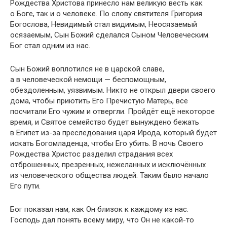
Рождества Христова принесло нам великую весть как
о Боге, так и о человеке. По слову святителя Григория
Богослова, Невидимый стал видимым, Неосязаемый
осязаемым, Сын Божий сделался Сыном Человеческим.
Бог стал одним из нас.
Сын Божий воплотился не в царской славе,
а в человеческой немощи — беспомощным,
обездоленным, уязвимым. Никто не открыл двери своего
дома, чтобы приютить Его Пречистую Матерь, все
посчитали Его чужим и отвергли. Пройдёт ещё некоторое
время, и Святое семейство будет вынуждено бежать
в Египет из-за преследования царя Ирода, который будет
искать Богомладенца, чтобы Его убить. В ночь Своего
Рождества Христос разделил страдания всех
отброшенных, презренных, нежеланных и исключённых
из человеческого общества людей. Таким было начало
Его пути.
Бог показал нам, как Он близок к каждому из нас.
Господь дал понять всему миру, что Он не какой-то