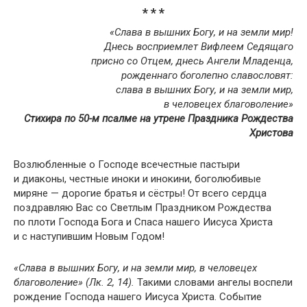
* * *
«Слава в вышних Богу, и на земли мир!
Днесь восприемлет Вифлеем Седящаго
присно со Отцем, днесь Ангели Младенца,
рожденнаго боголепно славословят:
слава в вышних Богу, и на земли мир,
в человецех благоволение»
Стихира по 50-м псалме на утрене Праздника Рождества
Христова
Возлюбленные о Господе всечестные пастыри
и диаконы, честные иноки и инокини, боголюбивые
миряне — дорогие братья и сёстры! От всего сердца
поздравляю Вас со Светлым Праздником Рождества
по плоти Господа Бога и Спаса нашего Иисуса Христа
и с наступившим Новым Годом!
«Слава в вышних Богу, и на земли мир, в человецех
благоволение» (Лк. 2, 14).
Такими словами ангелы воспели
рождение Господа нашего Иисуса Христа. Событие