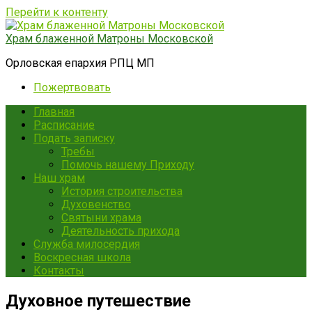
Перейти к контенту
Храм блаженной Матроны Московской
Орловская епархия РПЦ МП
Пожертвовать
Главная
Расписание
Подать записку
Требы
Помочь нашему Приходу
Наш храм
История строительства
Духовенство
Святыни храма
Деятельность прихода
Служба милосердия
Воскресная школа
Контакты
Духовное путешествие