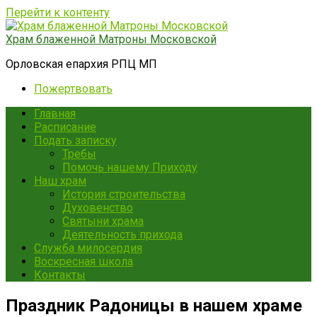
Перейти к контенту
Храм блаженной Матроны Московской
Орловская епархия РПЦ МП
Пожертвовать
Главная
Расписание
Подать записку
Требы
Помочь нашему Приходу
Наш храм
История строительства
Духовенство
Святыни храма
Деятельность прихода
Служба милосердия
Воскресная школа
Контакты
Праздник Радоницы в нашем храме