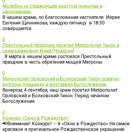
0
Молебен «о страждущих недугом пьянства и
наркомании»
В нашем храме, по благословения настоятеля Иерея
Евгения Щенникова, каждую пятницу в 18:30
совершается
0
Престольный праздник посетил Митрополит Тихон и
схиархимандрит Илий (Ноздрин)
8 марта в нашем храме состоялся Престольный
праздник в честь обретения мощей Матроны
0
Митрополит Орловский и Болховский Тихон освятил
детскую площадку и возглавил Богослужение.
Вечером, 4 сентября, наш храм посетил Митрополит
Орловский и Болховский Тихон. Перед началом
Богослужения
0
Конкурс «Окно в Рождество»
📢Внимание! Конкурс! ✨🎇»Окно в Рождество» На самое
красивое и оригинальное Рождественское украшение