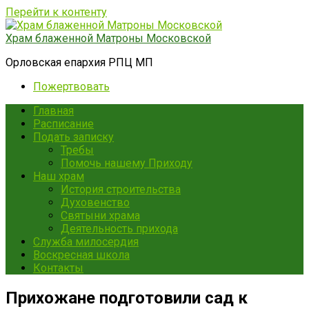
Перейти к контенту
Храм блаженной Матроны Московской
Орловская епархия РПЦ МП
Пожертвовать
Главная
Расписание
Подать записку
Требы
Помочь нашему Приходу
Наш храм
История строительства
Духовенство
Святыни храма
Деятельность прихода
Служба милосердия
Воскресная школа
Контакты
Прихожане подготовили сад к