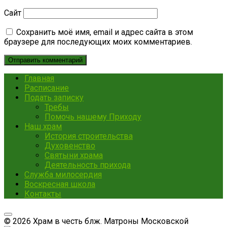
Сайт
Сохранить моё имя, email и адрес сайта в этом
браузере для последующих моих комментариев.
Главная
Расписание
Подать записку
Требы
Помочь нашему Приходу
Наш храм
История строительства
Духовенство
Святыни храма
Деятельность прихода
Служба милосердия
Воскресная школа
Контакты
© 2026 Храм в честь блж. Матроны Московской