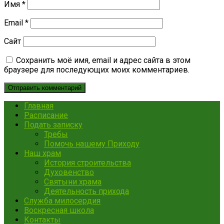
Имя
*
Email
*
Сайт
Сохранить моё имя, email и адрес сайта в этом
браузере для последующих моих комментариев.
Главная
Расписание
Подать записку
Требы
Помочь нашему Приходу
Наш храм
История строительства
Духовенство
Святыни храма
Деятельность прихода
Служба милосердия
Воскресная школа
Контакты