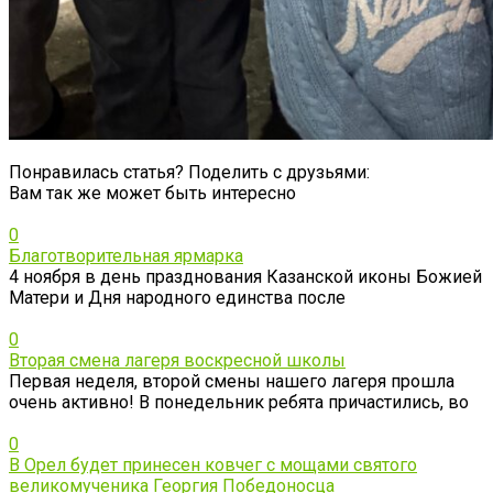
Понравилась статья? Поделить с друзьями:
Вам так же может быть интересно
0
Благотворительная ярмарка
4 ноября в день празднования Казанской иконы Божией
Матери и Дня народного единства после
0
Вторая смена лагеря воскресной школы
Первая неделя, второй смены нашего лагеря прошла
очень активно! В понедельник ребята причастились, во
0
В Орел будет принесен ковчег с мощами святого
великомученика Георгия Победоносца