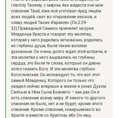
глаго́лу Твоему, с миром; я́ко ви́деста очи мои
спасение Твое́, е́же еси́ угото́вал пред лице́м
всех люде́й, свет во открове́ние язы́ков, и
славу людей Твоих Израиля» (Лк.2:29-
32).Праведный Симеон приемлет на руки
Младенца Христа и говорит эту молитву,
которая у него родилась мгновенно, родилась
из глубины души, была таким воплем
духовным. Он очень долго ждал этой встречи, и
эта молитва у него вырвалась из глубины
сердца, это были те слова, которые он давно
хотел сказать Богу. И эта молитва глубоко
богословская. Он исповедует то, что вот этот
самый Младенец, Которого он только что
увидел сейчас впервые в жизни и узнал Духом
Святым в Нём Сына Божиего – как раз Он и
есть спасение всему миру. И какого-то другого
спасения не было, нет и не будет, кроме этого
спасения. Кроме спасения, совершаемого во
Христе и вместе со Христом, ибо Он наш