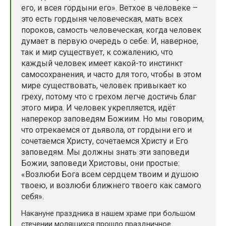
его, и всея гордыни его». Ветхое в человеке –
это есть гордыня человеческая, мать всех
пороков, самость человеческая, когда человек
думает в первую очередь о себе. И, наверное,
так и мир существует, к сожалению, что
каждый человек имеет какой-то инстинкт
самосохранения, и часто для того, чтобы в этом
мире существовать, человек привыкает ко
греху, потому что с грехом легче достичь благ
этого мира. И человек укрепляется, идёт
наперекор заповедям Божиим. Но мы говорим,
что отрекаемся от дьявола, от гордыни его и
сочетаемся Христу, сочетаемся Христу и Его
заповедям. Мы должны знать эти заповеди
Божии, заповеди Христовы, они простые:
«Возлюби Бога всем сердцем твоим и душою
твоею, и возлюби ближнего твоего как самого
себя».
Накануне праздника в нашем храме при большом
стечении молящихся прошло праздничное