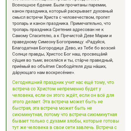
Всенощное бдение. Были прочитаны паремии,
канон праздника, который раскрывает духовный
смысл встречи Христа с человечеством, пропет
тропарь и канон праздника. Примечательно, что
тропарь праздника Сретения адресован не к
Самому Спасителю, а к Пречистой Деве Марии и
праведному Симеону Богоприимцу: «Радуйся,
Благодатная Богородице Дево, из Тебе бо возсия́
Солнце правды, Христос Бог наш, просвеща́яй
су́щия во тьме; весели́ся и ты, ста́рче праведный,
прие́мый во объя́тия Свободи́теля душ на́ших,
да́рующаго нам воскресе́ние».
Сегодняшний праздник учит нас ещё тому, что
встреча со Христом непременно будет у
человека, если он этого ждёт, если он всё для
этого делает. Эта встреча может быть не
быстрая, эта встреча может быть не
сиюминутная, потому что встреча сиюминутная
бывает только с духами злобы, которые готовы
тут же человека в свои сети завлечь. Встреча с