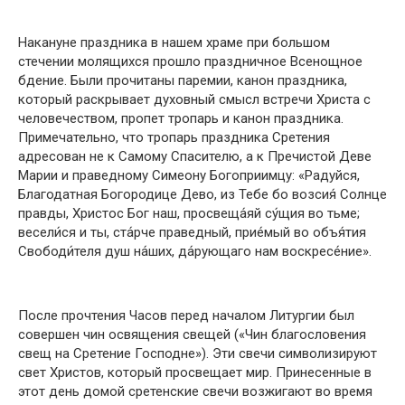
Накануне праздника в нашем храме при большом
стечении молящихся прошло праздничное Всенощное
бдение. Были прочитаны паремии, канон праздника,
который раскрывает духовный смысл встречи Христа с
человечеством, пропет тропарь и канон праздника.
Примечательно, что тропарь праздника Сретения
адресован не к Самому Спасителю, а к Пречистой Деве
Марии и праведному Симеону Богоприимцу: «Радуйся,
Благодатная Богородице Дево, из Тебе бо возсия́ Солнце
правды, Христос Бог наш, просвеща́яй су́щия во тьме;
весели́ся и ты, ста́рче праведный, прие́мый во объя́тия
Свободи́теля душ на́ших, да́рующаго нам воскресе́ние».
После прочтения Часов перед началом Литургии был
совершен чин освящения свещей («Чин благословения
свещ на Сретение Господне»). Эти свечи символизируют
свет Христов, который просвещает мир. Принесенные в
этот день домой сретенские свечи возжигают во время