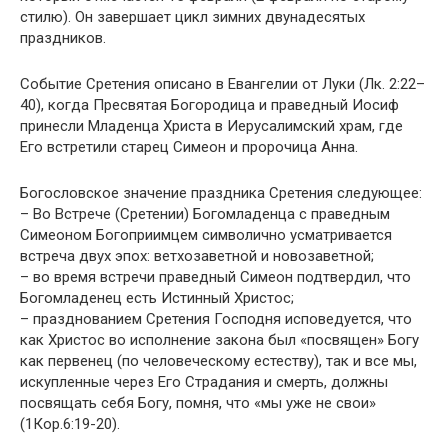
стилю). Он завершает цикл зимних двунадесятых
праздников.
Событие Сретения описано в Евангелии от Луки (Лк. 2:22–
40), когда Пресвятая Богородица и праведный Иосиф
принесли Младенца Христа в Иерусалимский храм, где
Его встретили старец Симеон и пророчица Анна.
Богословское значение праздника Сретения следующее:
– Во Встрече (Сретении) Богомладенца с праведным
Симеоном Богоприимцем символично усматривается
встреча двух эпох: ветхозаветной и новозаветной;
– во время встречи праведный Симеон подтвердил, что
Богомладенец есть Истинный Христос;
– празднованием Сретения Господня исповедуется, что
как Христос во исполнение закона был «посвящен» Богу
как первенец (по человеческому естеству), так и все мы,
искупленные через Его Страдания и смерть, должны
посвящать себя Богу, помня, что «мы уже не свои»
(1Кор.6:19-20).