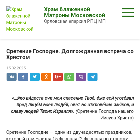
Перейти
Храм блаженной
к
Матроны Московской
контенту
Орловская епархия РПЦ МП
Сретение Господне. Долгожданная встреча со
Христом
15.02.2025
«…я́ко ви́деста очи мои спасение Твое́, е́же еси́ угото́вал
пред лице́м всех люде́й, свет во открове́ние язы́ков, и
славу людей Твоих Израиля».
(
Сретение Господа нашего
Иисуса Христа)
Сретение Господне — один из двунадесятых праздников,
который отмечается 15 февраля (2 февраля по старому