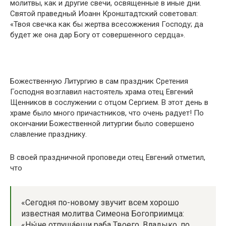
молитвы, как и другие свечи, освященные в иные дни.
Святой праведный Иоанн Кронштадтский советовал:
«Твоя свечка как бы жертва всесожжения Господу; да
будет же она дар Богу от совершенного сердца».
Божественную Литургию в сам праздник Сретения
Господня возглавил настоятель храма отец Евгений
Щенников в сослужении с отцом Сергием. В этот день в
храме было много причастников, что очень радует! По
окончании Божественной литургии было совершено
славление празднику.
В своей праздничной проповеди отец Евгений отметил,
что
«Сегодня по-новому звучит всем хорошо
известная молитва Симеона Богоприимца:
«Ны́не отпуща́еши раба Твоего, Владыко, по