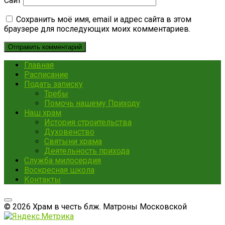
Сайт
Сохранить моё имя, email и адрес сайта в этом
браузере для последующих моих комментариев.
Главная
Расписание
Подать записку
Требы
Помочь нашему Приходу
Наш храм
История строительства
Духовенство
Святыни храма
Деятельность прихода
Служба милосердия
Воскресная школа
Контакты
© 2026 Храм в честь блж. Матроны Московской