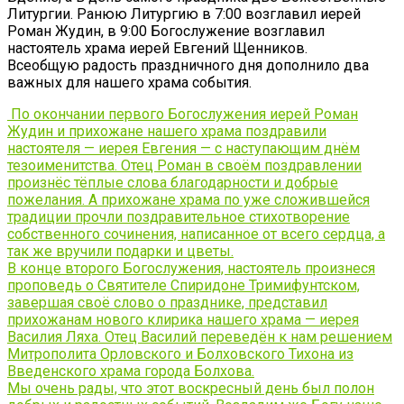
Литургии. Ранюю Литургию в 7:00 возглавил иерей
Роман Жудин, в 9:00 Богослужение возглавил
настоятель храма иерей Евгений Щенников.
Всеобщую радость праздничного дня дополнило два
важных для нашего храма события.
По окончании первого Богослужения иерей Роман
Жудин и прихожане нашего храма поздравили
настоятеля — иерея Евгения — с наступающим днём
тезоименитства. Отец Роман в своём поздравлении
произнёс тёплые слова благодарности и добрые
пожелания. А прихожане храма по уже сложившейся
традиции прочли поздравительное стихотворение
собственного сочинения, написанное от всего сердца, а
так же вручили подарки и цветы.
В конце второго Богослужения,
настоятель
произнеся
проповедь о Святителе Спиридоне Тримифунтском,
завершая своё слово о празднике, представил
прихожанам нового клирика нашего храма — иерея
Василия Ляха. Отец Василий переведён к нам решением
Митрополита Орловского и Болховского Тихона из
Введенского храма города Болхова.
Мы очень рады, что этот воскресный день был полон