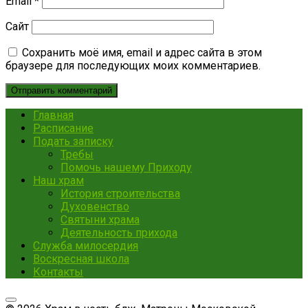
Email
*
Сайт
Сохранить моё имя, email и адрес сайта в этом
браузере для последующих моих комментариев.
Главная
Расписание
Подать записку
Требы
Помочь нашему Приходу
Наш храм
История строительства
Духовенство
Святыни храма
Деятельность прихода
Служба милосердия
Воскресная школа
Контакты