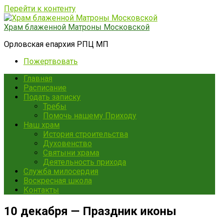
Перейти к контенту
Храм блаженной Матроны Московской
Орловская епархия РПЦ МП
Пожертвовать
Главная
Расписание
Подать записку
Требы
Помочь нашему Приходу
Наш храм
История строительства
Духовенство
Святыни храма
Деятельность прихода
Служба милосердия
Воскресная школа
Контакты
10 декабря — Праздник иконы