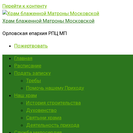
Перейти к контенту
Храм блаженной Матроны Московской
Орловская епархия РПЦ МП
Пожертвовать
Главная
Расписание
Подать записку
Требы
Помочь нашему Приходу
Наш храм
История строительства
Духовенство
Святыни храма
Деятельность прихода
Служба милосердия