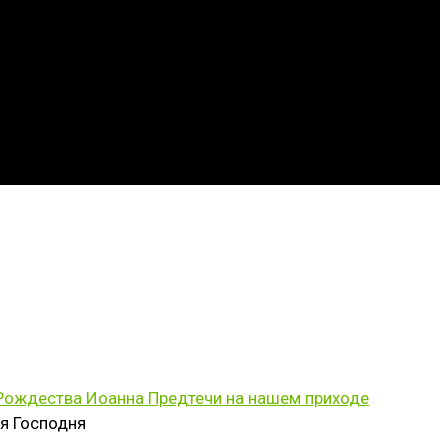
 Рождества Иоанна Предтечи на нашем приходе
я Господня