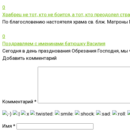
0
Храбрец не тот, кто не боится, а тот, кто преодолел стр
По благословению настоятеля храма св. блж. Матроны 
0
Поздравляем с именинами батюшку Василия
Сегодня в день празднования Обрезания Господня, мы ч
Добавить комментарий
Комментарий
*
Имя
*