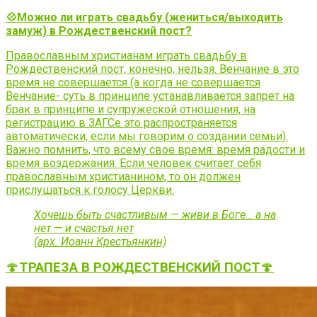
💠Можно ли играть свадьбу (жениться/выходить
замуж) в Рождественский пост?
Православным христианам играть свадьбу в
Рождественский пост, конечно, нельзя. Венчание в это
время не совершается (а когда не совершается
Венчание- суть в принципе устанавливается запрет на
брак в принципе и супружеской отношения, на
регистрацию в ЗАГСе это распространяется
автоматически, если мы говорим о создании семьи).
Важно помнить, что всему свое время: время радости и
время воздержания. Если человек считает себя
православным христианином, то он должен
прислушаться к голосу Церкви.
Хочешь быть счастливым — живи в Боге… а на
нет — и счастья нет
(арх. Иоанн Крестьянкин)
🍄
ТРАПЕЗА В РОЖДЕСТВЕНСКИЙ ПОСТ
🍄