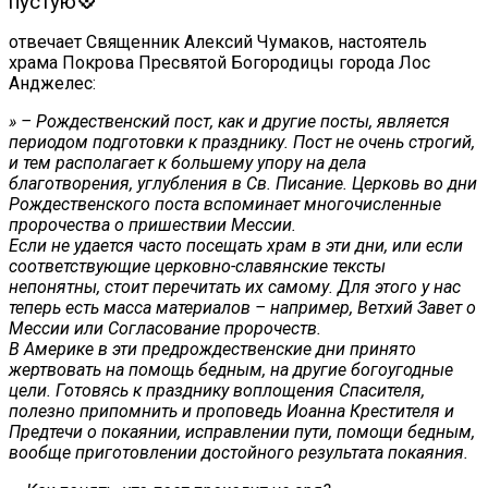
пустую
💠
отвечает Священник Алексий Чумаков, настоятель
храма Покрова Пресвятой Богородицы города Лос
Анджелес:
»
– Рождественский пост, как и другие посты, является
периодом подготовки к празднику. Пост не очень строгий,
и тем располагает к большему упору на дела
благотворения, углубления в Св. Писание. Церковь во дни
Рождественского поста вспоминает многочисленные
пророчества о пришествии Мессии.
Если не удается часто посещать храм в эти дни, или если
соответствующие церковно-славянские тексты
непонятны, стоит перечитать их самому. Для этого у нас
теперь есть масса материалов – например, Ветхий Завет о
Мессии или Согласование пророчеств.
В Америке в эти предрождественские дни принято
жертвовать на помощь бедным, на другие богоугодные
цели. Готовясь к празднику воплощения Спасителя,
полезно припомнить и проповедь Иоанна Крестителя и
Предтечи о покаянии, исправлении пути, помощи бедным,
вообще приготовлении достойного результата покаяния.