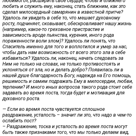
любимого», расширить свое сердце, чтобы и ближнего
любить и служить ему, наконец, стать ближним, как это
сделал милосердный самарянин в известной притче?
Удалось ли увидеть в себе то, что мешает духовному
росту, подчиняет, сковывает, обескровливает нашу жизнь
(например, какое-то греховное пристрастие и
зависимость вроде пьянства, курения, иного рода
пораженности воли злом)? Удалось ли понять, что
Спаситель именно для того и воплотился и умер за нас,
чтобы дать нам возможность от всего этого зла в себе
избавиться? Удалось ли, наконец, начать следовать за
Ним не только на словах, не только противостоять и
уклоняться от зла, но и делать добро? Появилась ли в
нашей душе благодарность Богу, надежда на Его помощь,
решимость и самим подражать Ему в милосердии, любви,
терпении? И много иных вопросов такого рода стоит себе
задавать во время поста, тогда будет и мотивация для
духовного роста.
— Если во время поста чувствуется сплошное
раздражение, усталость – значит ли это, что надо в чем-то
ослабить пост?
– Раздражение, тоска и усталость во время поста могут
быть также признаками того, что мы только делаем вид,