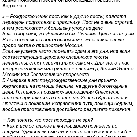
Анджелес:
»
– Рождественский пост, как и другие посты, является
периодом подготовки к празднику. Пост не очень строгий,
и тем располагает к большему упору на дела
благотворения, углубления в Св. Писание. Церковь во дни
Рождественского поста вспоминает многочисленные
пророчества о пришествии Мессии.
Если не удается часто посещать храм в эти дни, или если
соответствующие церковно-славянские тексты
непонятны, стоит перечитать их самому. Для этого у нас
теперь есть масса материалов – например, Ветхий Завет о
Мессии или Согласование пророчеств.
В Америке в эти предрождественские дни принято
жертвовать на помощь бедным, на другие богоугодные
цели. Готовясь к празднику воплощения Спасителя,
полезно припомнить и проповедь Иоанна Крестителя и
Предтечи о покаянии, исправлении пути, помощи бедным,
вообще приготовлении достойного результата покаяния.
— Как понять, что пост проходит не зря?
– Как и всё остальное в жизни, древо познается по
плодам. Удалось ли сместить центр своей жизни с «себя-