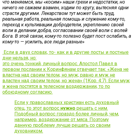
что меняемся, мы «косим» наши грехи и недостатки, но
ничего не сажаем взамен, ходим по кругу, вытесняя одни
страсти другими. Лекарством тут может быть труд,
реальная работа, реальная помощь и служение кому-то,
переход к культивации добродетели, укреплению своей
воли в делании добра, согласовании своей воли с волей
Бога. В этой связи, кому-то полезно будет пост ослабить, а
кому-то — усилить, все люди разные»
Если в двух словах, то- как и в другие посты и постные
дни-нельзя, но:
это очень тонкий, личный вопрос. Апостол Павел в
первом послании к Коринфянам отвечает так: «Жена не
властна над своим телом, но муж; равно и муж не
властен над своим телом, но жена» (1Кор. 4:7). Если муж
и жена постятся в телесном воздержании, то по
обоюдному согласию.
Если у православных христиан есть духовный
отец, то этот вопрос
нужно
решать с ним.
Подобный вопрос гораздо более личный, чем,
например, воздержание от мяса. Поэтому
данную проблему лучше решать со своим
духовником.