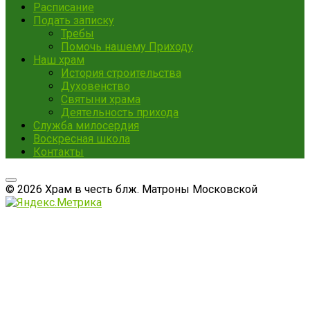
Расписание
Подать записку
Требы
Помочь нашему Приходу
Наш храм
История строительства
Духовенство
Святыни храма
Деятельность прихода
Служба милосердия
Воскресная школа
Контакты
© 2026 Храм в честь блж. Матроны Московской