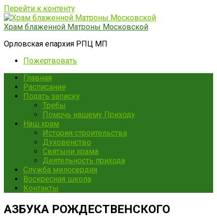
Перейти к контенту
Храм блаженной Матроны Московской
Орловская епархия РПЦ МП
Пожертвовать
Главная
Расписание
Подать записку
Требы
Помочь нашему Приходу
Наш храм
История строительства
Духовенство
Святыни храма
Деятельность прихода
Служба милосердия
Воскресная школа
Контакты
АЗБУКА РОЖДЕСТВЕНСКОГО