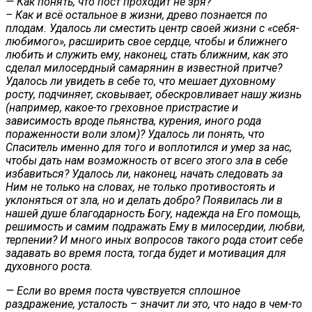
— Как понять, что пост проходит не зря?
– Как и всё остальное в жизни, древо познается по
плодам. Удалось ли сместить центр своей жизни с «себя-
любимого», расширить свое сердце, чтобы и ближнего
любить и служить ему, наконец, стать ближним, как это
сделал милосердный самарянин в известной притче?
Удалось ли увидеть в себе то, что мешает духовному
росту, подчиняет, сковывает, обескровливает нашу жизнь
(например, какое-то греховное пристрастие и
зависимость вроде пьянства, курения, иного рода
пораженности воли злом)? Удалось ли понять, что
Спаситель именно для того и воплотился и умер за нас,
чтобы дать нам возможность от всего этого зла в себе
избавиться? Удалось ли, наконец, начать следовать за
Ним не только на словах, не только противостоять и
уклоняться от зла, но и делать добро? Появилась ли в
нашей душе благодарность Богу, надежда на Его помощь,
решимость и самим подражать Ему в милосердии, любви,
терпении? И много иных вопросов такого рода стоит себе
задавать во время поста, тогда будет и мотивация для
духовного роста.
— Если во время поста чувствуется сплошное
раздражение, усталость – значит ли это, что надо в чем-то