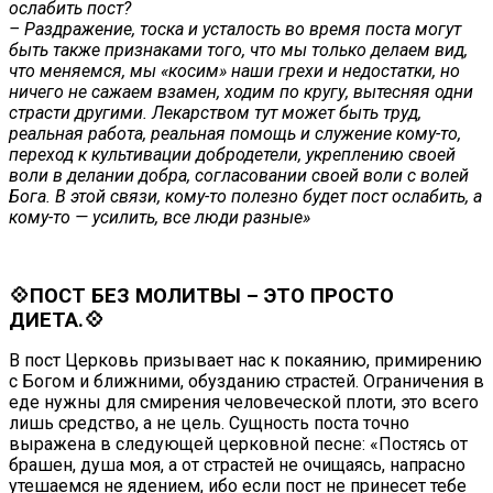
ослабить пост?
– Раздражение, тоска и усталость во время поста могут
быть также признаками того, что мы только делаем вид,
что меняемся, мы «косим» наши грехи и недостатки, но
ничего не сажаем взамен, ходим по кругу, вытесняя одни
страсти другими. Лекарством тут может быть труд,
реальная работа, реальная помощь и служение кому-то,
переход к культивации добродетели, укреплению своей
воли в делании добра, согласовании своей воли с волей
Бога. В этой связи, кому-то полезно будет пост ослабить, а
кому-то — усилить, все люди разные»
💠ПОСТ БЕЗ МОЛИТВЫ – ЭТО ПРОСТО
ДИЕТА.💠
В пост Церковь призывает нас к покаянию, примирению
с Богом и ближними, обузданию страстей. Ограничения в
еде нужны для смирения человеческой плоти, это всего
лишь средство, а не цель. Сущность поста точно
выражена в следующей церковной песне: «Постясь от
брашен, душа моя, а от страстей не очищаясь, напрасно
утешаемся не ядением, ибо если пост не принесет тебе