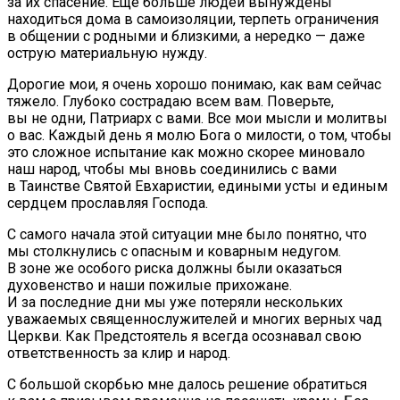
за их спасение. Еще больше людей вынуждены
находиться дома в самоизоляции, терпеть ограничения
в общении с родными и близкими, а нередко — даже
острую материальную нужду.
Дорогие мои, я очень хорошо понимаю, как вам сейчас
тяжело. Глубоко сострадаю всем вам. Поверьте,
вы не одни, Патриарх с вами. Все мои мысли и молитвы
о вас. Каждый день я молю Бога о милости, о том, чтобы
это сложное испытание как можно скорее миновало
наш народ, чтобы мы вновь соединились с вами
в Таинстве Святой Евхаристии, едиными усты и единым
сердцем прославляя Господа.
С самого начала этой ситуации мне было понятно, что
мы столкнулись с опасным и коварным недугом.
В зоне же особого риска должны были оказаться
духовенство и наши пожилые прихожане.
И за последние дни мы уже потеряли нескольких
уважаемых священнослужителей и многих верных чад
Церкви. Как Предстоятель я всегда осознавал свою
ответственность за клир и народ.
С большой скорбью мне далось решение обратиться