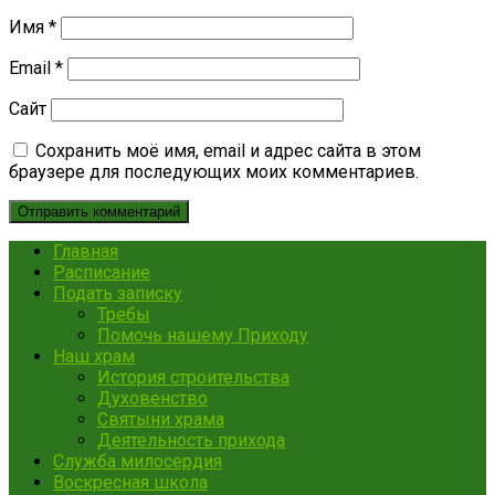
Имя
*
Email
*
Сайт
Сохранить моё имя, email и адрес сайта в этом
браузере для последующих моих комментариев.
Главная
Расписание
Подать записку
Требы
Помочь нашему Приходу
Наш храм
История строительства
Духовенство
Святыни храма
Деятельность прихода
Служба милосердия
Воскресная школа