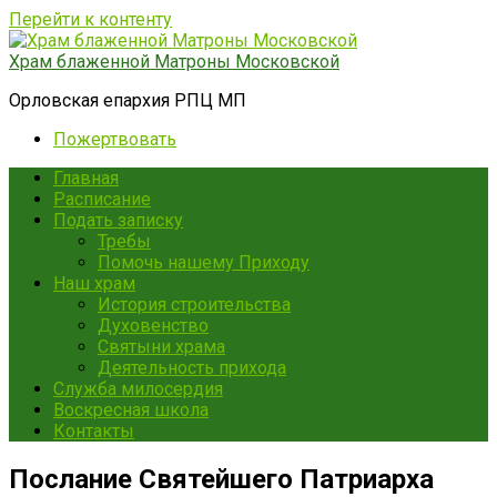
Перейти к контенту
Храм блаженной Матроны Московской
Орловская епархия РПЦ МП
Пожертвовать
Главная
Расписание
Подать записку
Требы
Помочь нашему Приходу
Наш храм
История строительства
Духовенство
Святыни храма
Деятельность прихода
Служба милосердия
Воскресная школа
Контакты
Послание Святейшего Патриарха