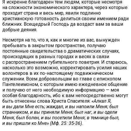
Я искренне благодарен тем людям, которые несмотря
на сложности экономического характера, через которые
проходит страна и весь мир, явили подлинно
христианскую готовность делиться своим имением ради
ближних. Всещедрый Господь да воздаст вам за ваши
добрые деяния.
Несмотря на то, что я, как и многие из вас, вынужден
пребывать в закрытом пространстве, получаю
постоянные свидетельства о драматических случаях,
происходящих в разных городах и весях в связи
с распространением губительного поветрия. И стараюсь,
насколько это возможно, корректировать усилия наших
волонтеров в их по-настоящему подвижническом
служении. Всем добровольцам во главе с епископом
Пантелеимоном, с которым имею ежедневное общение
и получаю от него необходимую информацию — моя
особая благодарность, ибо к вам непосредственно могут
быть отнесены слова Христа Спасителя:
«Алкал Я,
и вы дали Мне есть; жаждал, и вы напоили Меня; был
странником, и вы приняли Меня; был наг, и вы одели
Меня; был болен, и вы посетили Меня; в темнице был,
и вы пришли ко Мне» (Мф. 25: 35-36).