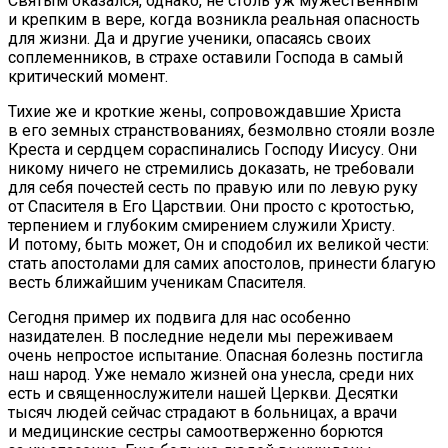
Святым оказался, однако, не столь уж мужественным
и крепким в вере, когда возникла реальная опасность
для жизни. Да и другие ученики, опасаясь своих
соплеменников, в страхе оставили Господа в самый
критический момент.
Тихие же и кроткие жены, сопровождавшие Христа
в его земных странствованиях, безмолвно стояли возле
Креста и сердцем сораспинались Господу Иисусу. Они
никому ничего не стремились доказать, не требовали
для себя почестей сесть по правую или по левую руку
от Спасителя в Его Царствии. Они просто с кротостью,
терпением и глубоким смирением служили Христу.
И потому, быть может, Он и сподобил их великой чести:
стать апостолами для самих апостолов, принести благую
весть ближайшим ученикам Спасителя.
Сегодня пример их подвига для нас особенно
назидателен. В последние недели мы переживаем
очень непростое испытание. Опасная болезнь постигла
наш народ. Уже немало жизней она унесла, среди них
есть и священнослужители нашей Церкви. Десятки
тысяч людей сейчас страдают в больницах, а врачи
и медицинские сестры самоотверженно борются