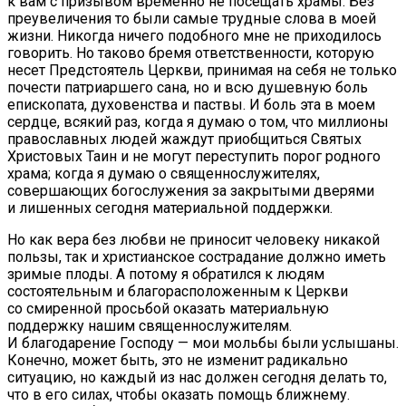
к вам с призывом временно не посещать храмы. Без
преувеличения то были самые трудные слова в моей
жизни. Никогда ничего подобного мне не приходилось
говорить. Но таково бремя ответственности, которую
несет Предстоятель Церкви, принимая на себя не только
почести патриаршего сана, но и всю душевную боль
епископата, духовенства и паствы. И боль эта в моем
сердце, всякий раз, когда я думаю о том, что миллионы
православных людей жаждут приобщиться Святых
Христовых Таин и не могут переступить порог родного
храма; когда я думаю о священнослужителях,
совершающих богослужения за закрытыми дверями
и лишенных сегодня материальной поддержки.
Но как вера без любви не приносит человеку никакой
пользы, так и христианское сострадание должно иметь
зримые плоды. А потому я обратился к людям
состоятельным и благорасположенным к Церкви
со смиренной просьбой оказать материальную
поддержку нашим священнослужителям.
И благодарение Господу — мои мольбы были услышаны.
Конечно, может быть, это не изменит радикально
ситуацию, но каждый из нас должен сегодня делать то,
что в его силах, чтобы оказать помощь ближнему.