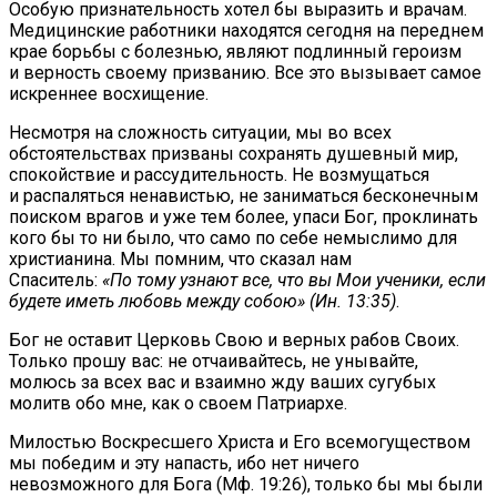
Особую признательность хотел бы выразить и врачам.
Медицинские работники находятся сегодня на переднем
крае борьбы с болезнью, являют подлинный героизм
и верность своему призванию. Все это вызывает самое
искреннее восхищение.
Несмотря на сложность ситуации, мы во всех
обстоятельствах призваны сохранять душевный мир,
спокойствие и рассудительность. Не возмущаться
и распаляться ненавистью, не заниматься бесконечным
поиском врагов и уже тем более, упаси Бог, проклинать
кого бы то ни было, что само по себе немыслимо для
христианина. Мы помним, что сказал нам
Спаситель:
«По тому узнают все, что вы Мои ученики, если
будете иметь любовь между собою» (Ин. 13:35)
.
Бог не оставит Церковь Свою и верных рабов Своих.
Только прошу вас: не отчаивайтесь, не унывайте,
молюсь за всех вас и взаимно жду ваших сугубых
молитв обо мне, как о своем Патриархе.
Милостью Воскресшего Христа и Его всемогуществом
мы победим и эту напасть, ибо нет ничего
невозможного для Бога (Мф. 19:26), только бы мы были