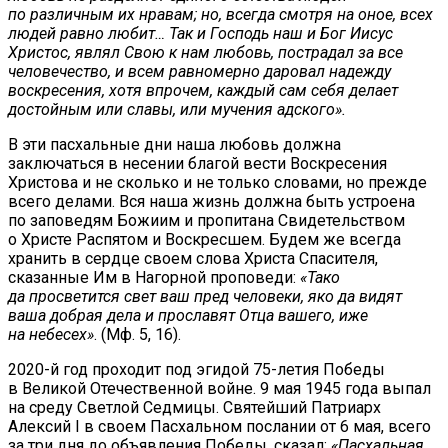
по различным их нравам; но, всегда смотря на оное, всех
людей равно любит… Так и Господь наш и Бог Иисус
Христос, являл Свою к нам любовь, пострадал за все
человечество, и всем равномерно даровал надежду
воскресения, хотя впрочем, каждый сам себя делает
достойным или славы, или мучения адского».
В эти пасхальные дни наша любовь должна
заключаться в несении благой вести Воскресения
Христова и не сколько и не только словами, но прежде
всего делами. Вся наша жизнь должна быть устроена
по заповедям Божиим и пропитана Свидетельством
о Христе Распятом и Воскресшем. Будем же всегда
хранить в сердце своем слова Христа Спасителя,
сказанные Им в Нагорной проповеди:
«Тако
да просветится свет ваш пред человеки, яко да видят
ваша добрая дела и прославят Отца вашего, иже
на небесех»
. (Мф. 5, 16).
2020-й год проходит под эгидой 75-летия Победы
в Великой Отечественной войне. 9 мая 1945 года выпал
на среду Светлой Седмицы. Святейший Патриарх
Алексий I в своем Пасхальном послании от 6 мая, всего
за три дня до объявления Победы, сказал:
«Пасхальная