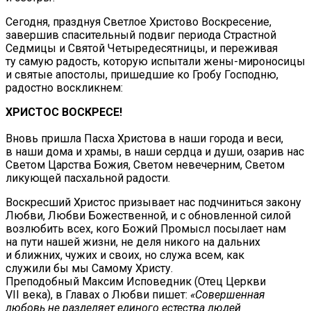
Сегодня, празднуя Светлое Христово Воскресение,
завершив спасительный подвиг периода Страстной
Седмицы и Святой Четыредесятницы, и переживая
ту самую радость, которую испытали жены-мироносицы
и святые апостолы, пришедшие ко Гробу Господню,
радостно воскликнем:
ХРИСТОС ВОСКРЕСЕ!
Вновь пришла Пасха Христова в наши города и веси,
в наши дома и храмы, в наши сердца и души, озарив нас
Светом Царства Божия, Светом невечерним, Светом
ликующей пасхальной радости.
Воскресший Христос призывает нас подчиниться закону
Любви, Любви Божественной, и с обновленной силой
возлюбить всех, кого Божий Промысл посылает нам
на пути нашей жизни, не деля никого на дальних
и ближних, чужих и своих, но служа всем, как
служили бы мы Самому Христу.
Преподобный Максим Исповедник (Отец Церкви
VII века), в Главах о Любви пишет:
«Совершенная
любовь не разделяет единого естества людей