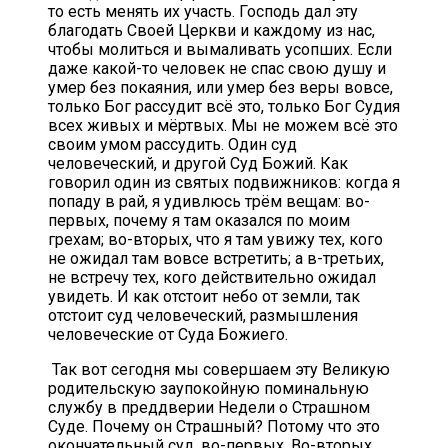
то есть менять их участь. Господь дал эту
благодать Своей Церкви и каждому из нас,
чтобы молиться и вымаливать усопших. Если
даже какой-то человек не спас свою душу и
умер без покаяния, или умер без веры вовсе,
только Бог рассудит всё это, только Бог Судия
всех живых и мёртвых. Мы не можем всё это
своим умом рассудить. Один суд
человеческий, и другой Суд Божий. Как
говорил один из святых подвижников: когда я
попаду в рай, я удивлюсь трём вещам: во-
первых, почему я там оказался по моим
грехам; во-вторых, что я там увижу тех, кого
не ожидал там вовсе встретить; а в-третьих,
не встречу тех, кого действительно ожидал
увидеть. И как отстоит небо от земли, так
отстоит суд человеческий, размышления
человеческие от Суда Божиего.
Так вот сегодня мы совершаем эту Великую
родительскую заупокойную поминальную
службу в преддверии Недели о Страшном
Суде. Почему он Страшный? Потому что это
окончательный суд, во-первых. Во-вторых,