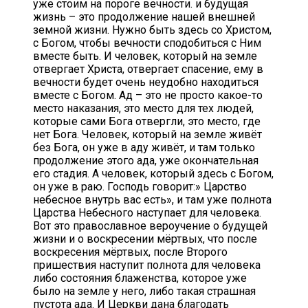
уже стоим на пороге вечности. и будущая
жизнь – это продолжение нашей внешней
земной жизни. Нужно быть здесь со Христом,
с Богом, чтобы вечности сподобиться с Ним
вместе быть. И человек, который на земле
отвергает Христа, отвергает спасение, ему в
вечности будет очень неудобно находиться
вместе с Богом. Ад – это не просто какое-то
место наказания, это место для тех людей,
которые сами Бога отвергли, это место, где
нет Бога. Человек, который на земле живёт
без Бога, он уже в аду живёт, и там только
продолжение этого ада, уже окончательная
его стадия. А человек, который здесь с Богом,
он уже в раю. Господь говорит:» Царство
небесное внутрь вас есть», и там уже полнота
Царства Небесного наступает для человека.
Вот это православное вероучение о будущей
жизни и о воскресении мёртвых, что после
воскресения мёртвых, после Второго
пришествия наступит полнота для человека
либо состояния блаженства, которое уже
было на земле у него, либо такая страшная
пустота ада. И Церкви дана благодать