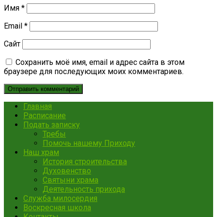
Имя
*
Email
*
Сайт
Сохранить моё имя, email и адрес сайта в этом
браузере для последующих моих комментариев.
Главная
Расписание
Подать записку
Требы
Помочь нашему Приходу
Наш храм
История строительства
Духовенство
Святыни храма
Деятельность прихода
Служба милосердия
Воскресная школа
Контакты