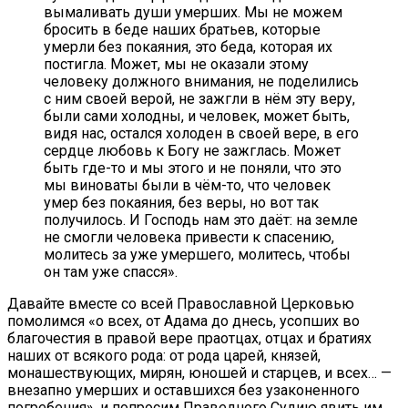
вымаливать души умерших. Мы не можем
бросить в беде наших братьев, которые
умерли без покаяния, это беда, которая их
постигла. Может, мы не оказали этому
человеку должного внимания, не поделились
с ним своей верой, не зажгли в нём эту веру,
были сами холодны, и человек, может быть,
видя нас, остался холоден в своей вере, в его
сердце любовь к Богу не зажглась. Может
быть где-то и мы этого и не поняли, что это
мы виноваты были в чём-то, что человек
умер без покаяния, без веры, но вот так
получилось. И Господь нам это даёт: на земле
не смогли человека привести к спасению,
молитесь за уже умершего, молитесь, чтобы
он там уже спасся».
Давайте вместе со всей Православной Церковью
помолимся «о всех, от Адама до днесь, усопших во
благочестия в правой вере праотцах, отцах и братиях
наших от всякого рода: от рода царей, князей,
монашествующих, мирян, юношей и старцев, и всех… —
внезапно умерших и оставшихся без узаконенного
погребения», и попросим Праведного Судию явить им