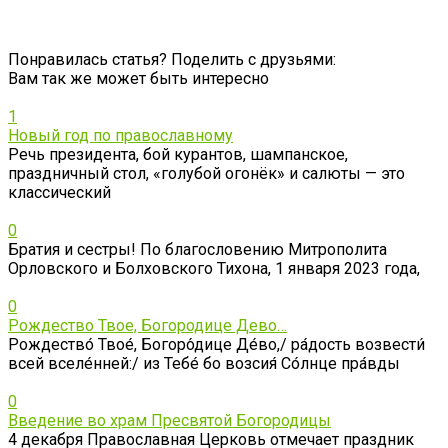
Понравилась статья? Поделить с друзьями:
Вам так же может быть интересно
1
Новый год по православному
Речь президента, бой курантов, шампанское,
праздничный стол, «голубой огонёк» и салюты — это
классический
0
Братия и сестры! По благословению Митрополита
Орловского и Болховского Тихона, 1 января 2023 года,
0
Рождество Твое, Богородице Дево…
Рождество́ Твое́, Богоро́дице Де́во,/ ра́дость возвести́
всей вселе́нней:/ из Тебе́ бо возсия́ Со́лнце пра́вды
0
Введение во храм Пресвятой Богородицы
4 декабря Православная Церковь отмечает праздник