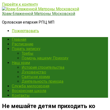
Перейти к контенту
Храм блаженной Матроны Московской
Орловская епархия РПЦ МП
Пожертвовать
Главная
Расписание
Подать записку
Требы
Помочь нашему Приходу
Наш храм
История строительства
Духовенство
Святыни храма
Деятельность прихода
Служба милосердия
Воскресная школа
Контакты
Не мешайте детям приходить ко