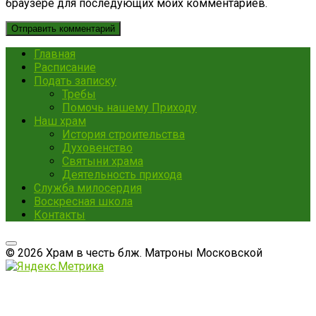
браузере для последующих моих комментариев.
Главная
Расписание
Подать записку
Требы
Помочь нашему Приходу
Наш храм
История строительства
Духовенство
Святыни храма
Деятельность прихода
Служба милосердия
Воскресная школа
Контакты
© 2026 Храм в честь блж. Матроны Московской