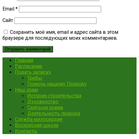
Email
*
Сайт
Сохранить моё имя, email и адрес сайта в этом
браузере для последующих моих комментариев.
Главная
Расписание
Подать записку
Требы
Помочь нашему Приходу
Наш храм
История строительства
Духовенство
Святыни храма
Деятельность прихода
Служба милосердия
Воскресная школа
Контакты