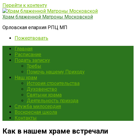
Перейти к контенту
Храм блаженной Матроны Московской
Орловская епархия РПЦ МП
Пожертвовать
Главная
Расписание
Подать записку
Требы
Помочь нашему Приходу
Наш храм
История строительства
Духовенство
Святыни храма
Деятельность прихода
Служба милосердия
Воскресная школа
Контакты
Как в нашем храме встречали