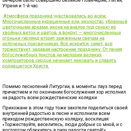
Вечером было совершено Великое Повечерие, Лития,
Утреня и 1-й час.
Атмосфера праздника чувствовалась во всём.
Многочисленные украшенные ели, иконостас, убранный
цветочными арками, икона на аналое под сенью из
хвойных веток и цветов, а вокруг — многочисленные
огоньки гирлянд вторят зажженым свечам на
золоченых подсвечниках. Всё искрится, сияет, всё
торжествует, задавая настроение празднику. От пения
богослужебных текстов на мелодии великих
композиторов сердце начинает ликовать и славить
родившегося Христа.
Помимо песнопений Литургии, в моменты пауз перед
причастием и по окончании богослужения хор исполнил
на радость всем рождественские колядки.
Прихожане в этом году тоже захотели поделиться своей
внутренней радостью в песне и исполнили всем
приходом рождественскую колядку, восклицая:
«Торжествуйте, веселитесь, люди добрые со мной, и с
восторгом облекитесь в ризу радости святой!»