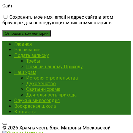
Сайт
Сохранить моё имя, email и адрес сайта в этом
браузере для последующих моих комментариев.
Главная
Расписание
Подать записку
Требы
Помочь нашему Приходу
Наш храм
История строительства
Духовенство
Святыни храма
Деятельность прихода
Служба милосердия
Воскресная школа
Контакты
© 2026 Храм в честь блж. Матроны Московской