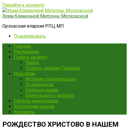
Перейти к контенту
Храм блаженной Матроны Московской
Орловская епархия РПЦ МП
Пожертвовать
Главная
Расписание
Подать записку
Требы
Помочь нашему Приходу
Наш храм
История строительства
Духовенство
Святыни храма
Деятельность прихода
Служба милосердия
Воскресная школа
Контакты
РОЖДЕСТВО ХРИСТОВО В НАШЕМ