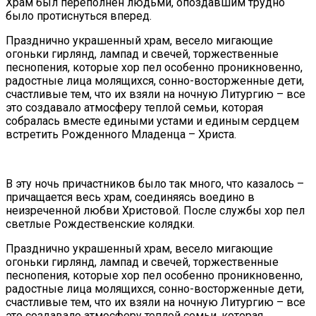
Храм был переполнен людьми, опоздавшим трудно
было протиснуться вперед.
Празднично украшенный храм, весело мигающие
огоньки гирлянд, лампад и свечей, торжественные
песнопения, которые хор пел особенно проникновенно,
радостные лица молящихся, сонно-восторженные дети,
счастливые тем, что их взяли на ночную Литургию – все
это создавало атмосферу теплой семьи, которая
собралась вместе едиными устами и единым сердцем
встретить Рожденного Младенца – Христа.
В эту ночь причастников было так много, что казалось –
причащается весь храм, соединяясь воедино в
неизреченной любви Христовой. После службы хор пел
светлые Рождественские колядки.
Празднично украшенный храм, весело мигающие
огоньки гирлянд, лампад и свечей, торжественные
песнопения, которые хор пел особенно проникновенно,
радостные лица молящихся, сонно-восторженные дети,
счастливые тем, что их взяли на ночную Литургию – все
это создавало атмосферу теплой семьи, которая